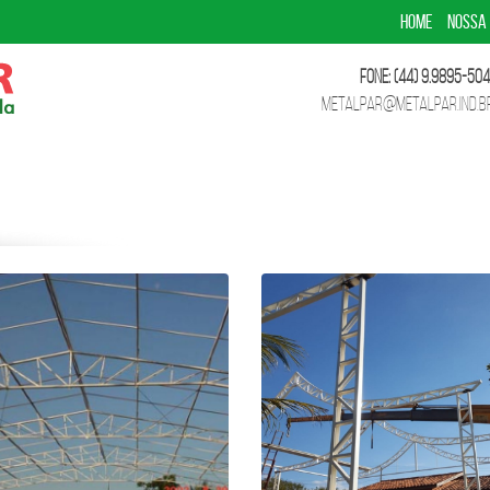
HOME
NOSSA
Fone: (44) 9.9895-504
metalpar@metalpar.ind.b