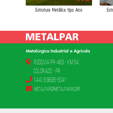
Estrutura Metálica tipo Arco
Est
Rodovia PR-463 - KM 54 ,
Colorado - PR
(44) 9.9895-5041
metalpar@metalpar.ind.br