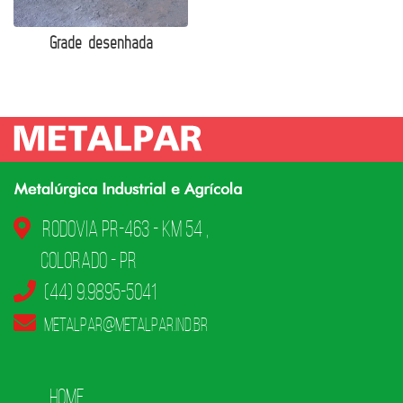
Grade desenhada
Rodovia PR-463 - KM 54 ,
Colorado - PR
(44) 9.9895-5041
metalpar@metalpar.ind.br
Home